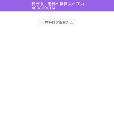
梯智眼 - 电梯AI摄像头正在为您服务
4008090114
正在等待客服接起...